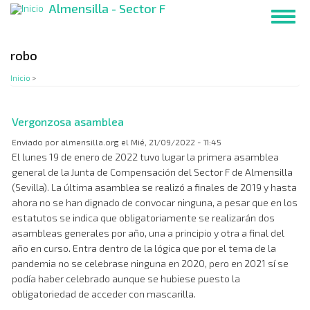
Almensilla - Sector F
Pasar
Toggl
al
navig
contenido
principal
robo
Inicio
>
Vergonzosa asamblea
Enviado por
almensilla.org
el
Mié, 21/09/2022 - 11:45
El lunes 19 de enero de 2022 tuvo lugar la primera asamblea
general de la Junta de Compensación del Sector F de Almensilla
(Sevilla). La última asamblea se realizó a finales de 2019 y hasta
ahora no se han dignado de convocar ninguna, a pesar que en los
estatutos se indica que obligatoriamente se realizarán dos
asambleas generales por año, una a principio y otra a final del
año en curso. Entra dentro de la lógica que por el tema de la
pandemia no se celebrase ninguna en 2020, pero en 2021 sí se
podía haber celebrado aunque se hubiese puesto la
obligatoriedad de acceder con mascarilla.