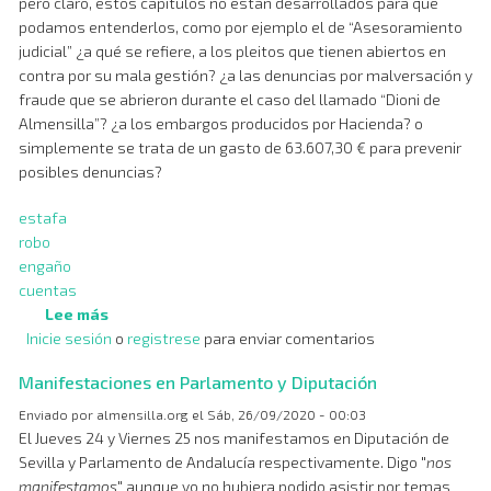
pero claro, estos capítulos no están desarrollados para que
podamos entenderlos, como por ejemplo el de “Asesoramiento
judicial” ¿a qué se refiere, a los pleitos que tienen abiertos en
contra por su mala gestión? ¿a las denuncias por malversación y
fraude que se abrieron durante el caso del llamado “Dioni de
Almensilla”? ¿a los embargos producidos por Hacienda? o
simplemente se trata de un gasto de 63.607,30 € para prevenir
posibles denuncias?
estafa
robo
engaño
cuentas
Lee más
sobre
Inicie sesión
o
Las
registrese
para enviar comentarios
cuentas
Manifestaciones en Parlamento y Diputación
claras
Enviado por
almensilla.org
el
Sáb, 26/09/2020 - 00:03
El Jueves 24 y Viernes 25 nos manifestamos en Diputación de
Sevilla y Parlamento de Andalucía respectivamente. Digo "
nos
manifestamos
" aunque yo no hubiera podido asistir por temas