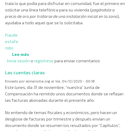
traía lo que podía para disfrutar en comunidad, fue el primero en
solicitar una línea telefónica para su vivienda (
pagándola a
precio de oro por tratarse de una instalación inicial en la zona
),
ayudaba a todo aquel que se lo solicitaba.
fraude
estafa
robo
Lee más
sobre
Inicie sesión
o
Seguimos
registrese
para enviar comentarios
con
Las cuentas claras
las
obras
Enviado por
almensilla.org
el
Vie, 04/12/2020 - 00:18
por
Este lunes, día 31 de noviembre, “nuestra” Junta de
peligrosidad
Compensación ha remitido unos documentos donde se reflejan
las facturas abonadas durante el presente año.
No entiendo de temas fiscales y económicos, pero hacen un
desglose de facturas por trimestre y después envían un
documento donde se resumen los resultados por “Capítulos”,