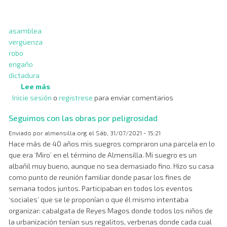
asamblea
vergüenza
robo
engaño
dictadura
Lee más
sobre
Inicie sesión
o
Vergonzosa
registrese
para enviar comentarios
asamblea
Seguimos con las obras por peligrosidad
Enviado por
almensilla.org
el
Sáb, 31/07/2021 - 15:21
Hace más de 40 años mis suegros compraron una parcela en lo
que era ‘Miro’ en el término de Almensilla. Mi suegro es un
albañil muy bueno, aunque no sea demasiado fino. Hizo su casa
como punto de reunión familiar donde pasar los fines de
semana todos juntos. Participaban en todos los eventos
‘sociales’ que se le proponían o que él mismo intentaba
organizar: cabalgata de Reyes Magos donde todos los niños de
la urbanización tenían sus regalitos, verbenas donde cada cual