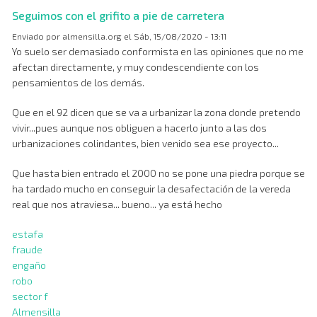
en
Seguimos con el grifito a pie de carretera
Parlamento
y
Enviado por
almensilla.org
el
Sáb, 15/08/2020 - 13:11
Diputación
Yo suelo ser demasiado conformista en las opiniones que no me
afectan directamente, y muy condescendiente con los
pensamientos de los demás.
Que en el 92 dicen que se va a urbanizar la zona donde pretendo
vivir...
pues aunque nos obliguen a hacerlo junto a las dos
urbanizaciones colindantes, bien venido sea ese proyecto...
Que hasta bien entrado el 2000 no se pone una piedra porque se
ha tardado mucho en conseguir la desafectación de la vereda
real que nos atraviesa...
bueno... ya está hecho
estafa
fraude
engaño
robo
sector f
Almensilla