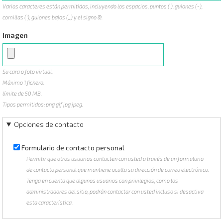
Varios caracteres están permitidos, incluyendo los espacios, puntos (.), guiones (-),
comillas ('), guiones bajos (_) y el signo @.
Imagen
Su cara o foto virtual.
Máximo 1 fichero.
límite de 50 MB.
Tipos permitidos: png gif jpg jpeg.
Opciones de contacto
Formulario de contacto personal
Permitir que otros usuarios contacten con usted a través de un formulario
de contacto personal que mantiene oculta su dirección de correo electrónico.
Tenga en cuenta que algunos usuarios con privilegios, como los
administradores del sitio, podrán contactar con usted incluso si desactiva
esta característica.