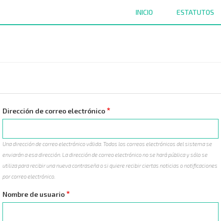
INICIO
ESTATUTOS
Dirección de correo electrónico
Una dirección de correo electrónico válida. Todos los correos electrónicos del sistema se
enviarán a esa dirección. La dirección de correo electrónico no se hará pública y sólo se
utiliza para recibir una nueva contraseña o si quiere recibir ciertas noticias o notificaciones
por correo electrónico.
Nombre de usuario