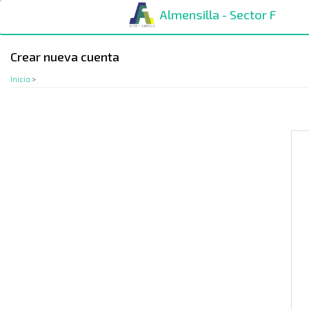
Pasar
Almensilla - Sector F
al
contenido
principal
Crear nueva cuenta
Inicio
>