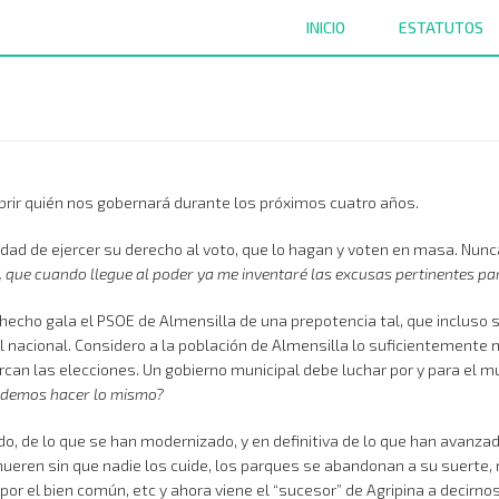
INICIO
ESTATUTOS
brir quién nos gobernará durante los próximos cuatro años.
dad de ejercer su derecho al voto, que lo hagan y voten en masa. Nunc
 que cuando llegue al poder ya me inventaré las excusas pertinentes pa
echo gala el PSOE de Almensilla de una prepotencia tal, que incluso 
el nacional. Considero a la población de Almensilla lo suficientement
can las elecciones. Un gobierno municipal debe luchar por y para el mu
podemos hacer lo mismo?
o, de lo que se han modernizado, y en definitiva de lo que han avanzad
eren sin que nadie los cuide, los parques se abandonan a su suerte, no
r el bien común, etc y ahora viene el “sucesor” de Agripina a decirnos 