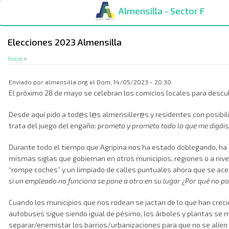
Pasar
Almensilla - Sector F
al
contenido
principal
Elecciones 2023 Almensilla
Inicio
>
Enviado por
almensilla.org
el
Dom, 14/05/2023 - 20:30
El próximo 28 de mayo se celebran los comicios locales para descu
Desde aquí pido a tod@s l@s almensiller@s y residentes con posibili
trata del juego del engaño:
prometo y prometo todo lo que me digáis,
Durante todo el tiempo que Agripina nos ha estado doblegando, ha h
mismas siglas que gobiernan en otros municipios, regiones o a niv
“rompe coches” y un limpiado de calles puntuales ahora que se acer
si un empleado no funciona se pone a otro en su lugar ¿Por qué no 
Cuando los municipios que nos rodean se jactan de lo que han crecid
autobuses sigue siendo igual de pésimo, los árboles y plantas se mu
separar/enemistar los barrios/urbanizaciones para que no se alíen po