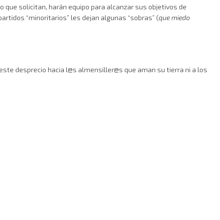
que solicitan, harán equipo para alcanzar sus objetivos de
 partidos “minoritarios” les dejan algunas “sobras” (
que miedo
ste desprecio hacia l@s almensiller@s que aman su tierra ni a los