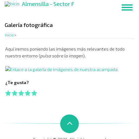
Almensilla - Sector F
Pasar
Toggl
al
navig
contenido
principal
Galería fotográfica
Inicio
>
Aquí iremos poniendo las imágenes más relevantes de todo
nuestro entorno (
pulsa sobre la imagen
).
¿Te gusta?