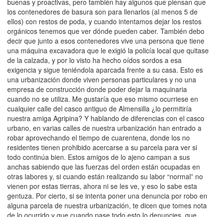
buenas y proactivas, pero también hay algunos que piensan que
los contenedores de basura son para llenarlos (al menos 5 de
ellos) con restos de poda, y cuando intentamos dejar los restos
orgánicos tenemos que ver dónde pueden caber. También debo
decir que junto a esos contenedores vive una persona que tiene
una máquina excavadora que le exigió la policía local que quitase
de la calzada, y por lo visto ha hecho oídos sordos a esa
exigencia y sigue teniéndola aparcada frente a su casa. Esto es
una urbanización donde viven personas particulares y no una
empresa de construcción donde poder dejar la maquinaria
cuando no se utiliza. Me gustaría que eso mismo ocurriese en
cualquier calle del casco antiguo de Almensilla ¿lo permitiría
nuestra amiga Agripina? Y hablando de diferencias con el casco
urbano, en varias calles de nuestra urbanización han entrado a
robar aprovechando el tiempo de cuarentena, donde los no
residentes tienen prohibido acercarse a su parcela para ver si
todo continúa bien. Estos amigos de lo ajeno campan a sus
anchas sabiendo que las fuerzas del orden están ocupadas en
otras labores y, si cuando están realizando su labor “normal” no
vienen por estas tierras, ahora ni se les ve, y eso lo sabe esta
gentuza. Por cierto, si se intenta poner una denuncia por robo en
alguna parcela de nuestra urbanización, te dicen que tomes nota
de lo ocurrido y que cuando pase todo esto lo denuncies, que