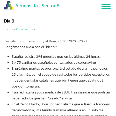
Pasar
Almensilla - Sector F
Toggl
al
navig
contenido
principal
Día 9
Inicio
>
Coronavirus
>
Enviado por
almensilla.org
el
Dom, 22/03/2020 - 20:27
Pongámonos al día con el “bicho”:
España registra 394 muertos más en las últimas 24 horas.
3.475 sanitarios españoles contagiados de coronavirus
El próximo martes se prorrogará el estado de alarma por otros
15 días más, con el apoyo de casi todos los partidos excepto los
independentistas catalanes que aún tienen que debatir qué
posición tomarán.
Irán rechaza la ayuda médica de EEUU tras insinuar que podrían
haber sido los que han “creado” el virus.
En el Reino Unido, Boris Johnson afirma que el Parque Nacional
de Snowdonia, "ha tenido la mayor afluencia en un solo día